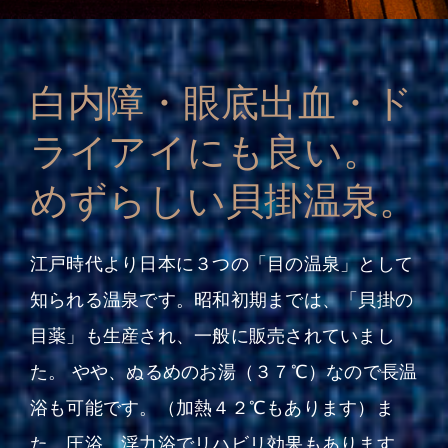
白内障・眼底出血・ド
ライアイにも良い。
めずらしい貝掛温泉。
江戸時代より日本に３つの「目の温泉」として
知られる温泉です。昭和初期までは、「貝掛の
目薬」も生産され、一般に販売されていまし
た。 やや、ぬるめのお湯（３７℃）なので長温
浴も可能です。（加熱４２℃もあります）ま
た、圧浴、浮力浴でリハビリ効果もあります。