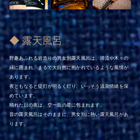
◆ 露天風呂
野趣あふれる岩造りの男女別露天風呂は、清流や木々の
緑に囲まれ、まるで大自然に抱かれているような風情が
あります。
夜ともなると提灯が明るく灯り、いっそう温泉情緒を深
めています。
晴れた日の夜は、空一面の星に包まれます。
昔の露天風呂はそのままに、男女別に熱い露天風呂があ
ります。