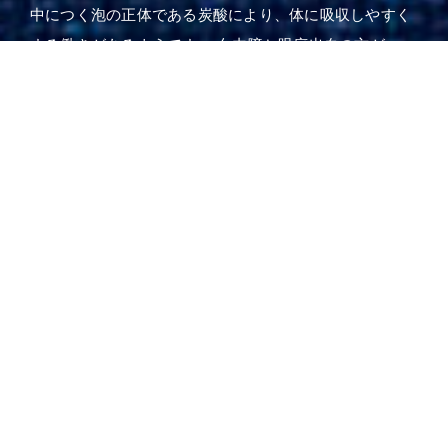
中につく泡の正体である炭酸により、体に吸収しやすく
する働きがあるようです。 白内障と眼底出血の方が一ヶ
月程湯治におこしになり、また最近は、パソコンで目を
酷使する方、ドライアイの方にも愛される湯のようで
す。 貝掛温泉（源泉名）を一軒で使用しており、湯量も
全国屈指の450ℓ〜650ℓ毎分なので湯船も清らか学者方の
研究で新第三紀深成岩（越後湯沢温泉の成因）と新第三
紀火山岩（瀬波・松之山温泉の成因）の両方合わさっ た
泉質が、珍しい「目の温泉」を生み出して いるようで
す。 現代では、貝掛温泉の泉質と良く似た市販の目薬が
販売されているのも不思議。 ただただ、自然が創り出し
た目薬の風呂に 驚きながら、毎日、恵みに感謝し風呂掃
除を させていただいております。