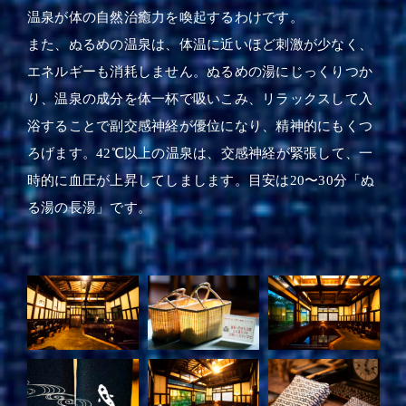
温泉が体の自然治癒力を喚起するわけです。
また、ぬるめの温泉は、体温に近いほど刺激が少なく、
エネルギーも消耗しません。ぬるめの湯にじっくりつか
り、温泉の成分を体一杯で吸いこみ、リラックスして入
浴することで副交感神経が優位になり、精神的にもくつ
ろげます。42℃以上の温泉は、交感神経が緊張して、一
時的に血圧が上昇してしまします。目安は20〜30分「ぬ
る湯の長湯」です。