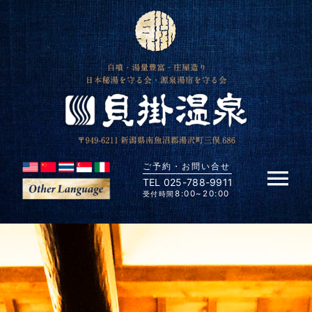
Skip
to
content
ご予約・お問い合せ
TEL 025-788-9911
Tog
8:00~20:00
受付時間
Nav
HOME
貝掛温泉の歴史
貝掛温泉の湯力