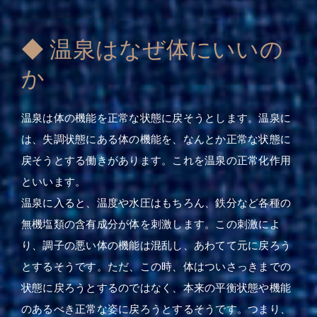
◆ 温泉はなぜ体にいいの
か
温泉は体の機能を正常な状態に戻そうとします。温泉に
は、失調状態にある体の機能を、なんとか正常な状態に
戻そうとする働きがあります。これを温泉の正常化作用
といいます。
温泉に入ると、温度や水圧はもちろん、鉄分など各種の
無機塩類の含有成分が体を刺激します。この刺激によ
り、調子の悪い体の機能は混乱し、あわてて元に戻ろう
とするそうです。ただ、この時、体はついさっきまでの
状態に戻ろうとするのではなく、本来の平衡状態や機能
のあるべき正常な姿に戻ろうとするそうです。つまり、