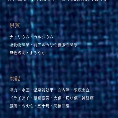
泉質
ナトリウム・カルシウム
塩化物温泉・弱アルカリ性低張性温泉
無色透明・まろやか
効能
浮力・水圧・温泉質効果・白内障・眼底出血
ドライアイ・眼精疲労・火傷・切り傷・神経痛
腰痛・冷え性・五十肩・病後回復