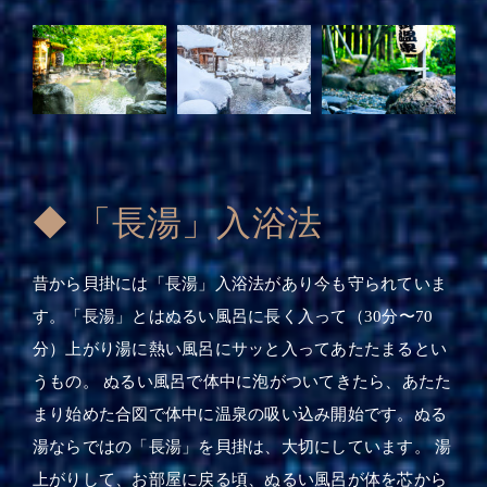
◆ 「長湯」入浴法
昔から貝掛には「長湯」入浴法があり今も守られていま
す。「長湯」とはぬるい風呂に長く入って（30分〜70
分）上がり湯に熱い風呂にサッと入ってあたたまるとい
うもの。 ぬるい風呂で体中に泡がついてきたら、あたた
まり始めた合図で体中に温泉の吸い込み開始です。ぬる
湯ならではの「長湯」を貝掛は、大切にしています。 湯
上がりして、お部屋に戻る頃、ぬるい風呂が体を芯から