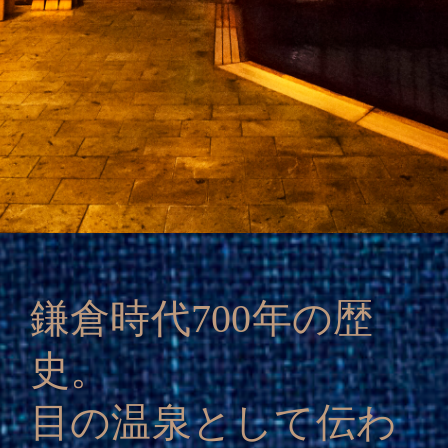
鎌倉時代700年の歴
史。
目の温泉として伝わ