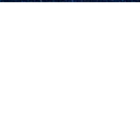
◆ 今も貝掛の安全を急坂入口（貝
掛坂）で地蔵尊が合掌されていま
す。
〒949-6211 新潟県南魚沼郡湯沢町三俣686
TEL.025-788-9911／FAX.025-788-9912
8:00~20:00
受付時間