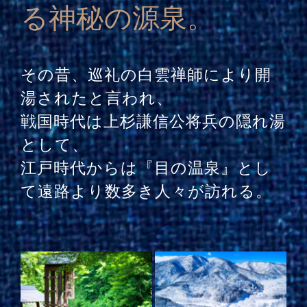
る神秘の源泉。
その昔、巡礼の白雲禅師により開
湯されたと言われ、
戦国時代は上杉謙信公将兵の隠れ湯
として、
江戸時代からは『目の温泉』とし
て遠路より数多き人々が訪れる。