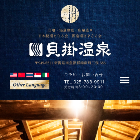
Skip
to
content
ご予約・お問い合せ
TEL 025-788-9911
Tog
8:00~20:00
受付時間
Nav
HOME
貝掛温泉の歴史
貝掛温泉の湯力