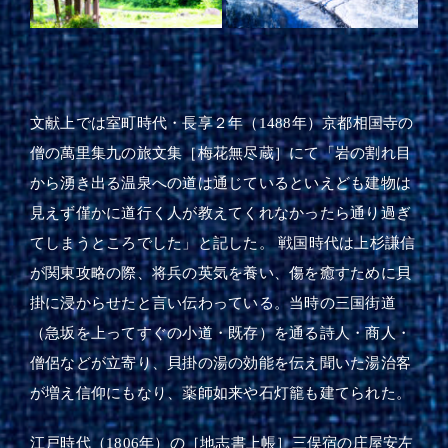
文献上では室町時代・長享２年（1488年）京都相国寺の
僧の萬里集九の旅文集［梅花無尽蔵］にて「岩の割れ目
から湧き出る温泉への道は通じているといえども建物は
見えず僅かに道行く人が教えてくれなかったら通り過ぎ
てしまうところでした」と記した。 戦国時代は上杉謙信
が関東攻略の際、将兵の英気を養い、傷を癒すために貝
掛に浸からせたと言い伝わっている。当時の三国街道
（急坂を上ってすぐの小道・既存）を通る詩人・商人・
僧侶などが立寄り、貝掛の湯の効能を伝え聞いた湯治客
が増え信仰にもなり、薬師如来や石灯籠も建てられた。
江戸時代（1806年）の［地志書上帳］三俣宿の庄屋安左