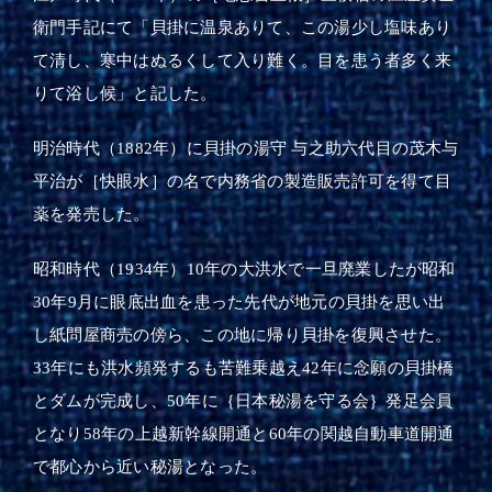
衛門手記にて「貝掛に温泉ありて、この湯少し塩味あり
て清し、寒中はぬるくして入り難く。目を患う者多く来
りて浴し候」と記した。
明治時代（1882年）に貝掛の湯守 与之助六代目の茂木与
平治が［快眼水］の名で内務省の製造販売許可を得て目
薬を発売した。
昭和時代（1934年）10年の大洪水で一旦廃業したが昭和
30年9月に眼底出血を患った先代が地元の貝掛を思い出
し紙問屋商売の傍ら、この地に帰り貝掛を復興させた。
33年にも洪水頻発するも苦難乗越え42年に念願の貝掛橋
とダムが完成し、50年に｛日本秘湯を守る会｝発足会員
となり58年の上越新幹線開通と60年の関越自動車道開通
で都心から近い秘湯となった。