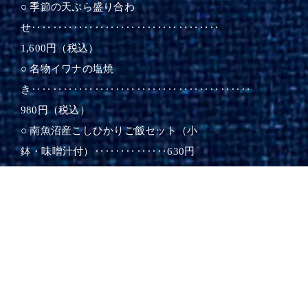
○ 季節の天ぷら盛り合わ
せ‥‥‥‥‥‥‥‥‥‥‥‥‥‥‥‥‥‥
1,600円（税込）
○ 名物イワナの塩焼
き‥‥‥‥‥‥‥‥‥‥‥‥‥‥‥‥‥‥‥‥‥
980円（税込）
○ 南魚沼産こしひかりご飯セット（小
鉢・味噌汁付）‥‥‥‥‥‥‥630円
（税込）
◆ 定番セット
○ イワナ塩焼きご飯セッ
ト‥‥‥‥‥‥‥‥‥‥1,610円（税
込）