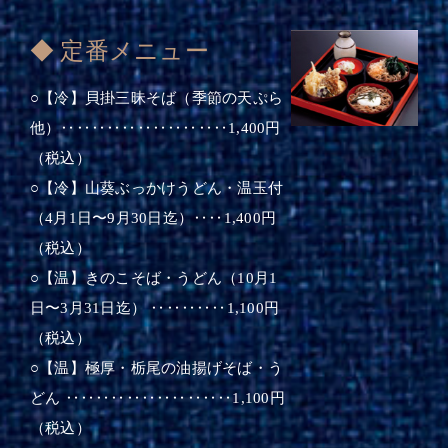
◆ 定番メニュー
○【冷】貝掛三昧そば（季節の天ぷら
他）‥‥‥‥‥‥‥‥‥‥‥1,400円
（税込）
○【冷】山葵ぶっかけうどん・温玉付
（4月1日〜9月30日迄）‥‥1,400円
（税込）
○【温】きのこそば・うどん（10月1
日〜3月31日迄） ‥‥‥‥‥1,100円
（税込）
○【温】極厚・栃尾の油揚げそば・う
どん ‥‥‥‥‥‥‥‥‥‥‥1,100円
（税込）