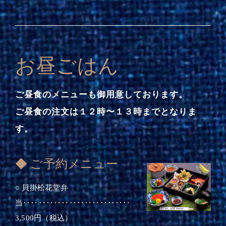
お昼ごはん
ご昼食のメニューも御用意しております。
ご昼食の注文は１２時〜１３時までとなりま
す。
◆ ご予約メニュー
○ 貝掛松花堂弁
当‥‥‥‥‥‥‥‥‥‥‥‥‥‥
3,500円（税込）