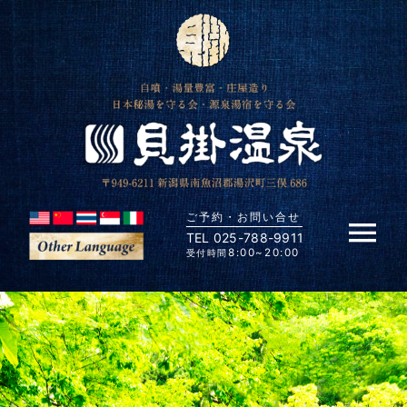
Skip
to
content
ご予約・お問い合せ
TEL 025-788-9911
Tog
8:00~20:00
受付時間
Nav
HOME
貝掛温泉の歴史
貝掛温泉の湯力